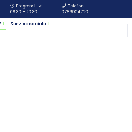
Program L-V:
Telefon:
08:30 – 20:30
0786904720
7
Servicii sociale