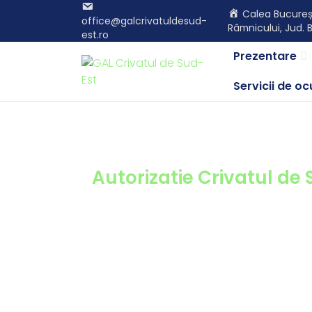
Calea Bucureșt
office@galcrivatuldesud-
Râmnicului, Jud. 
est.ro
Prezentare
Servicii de o
Autorizatie Crivatul de 