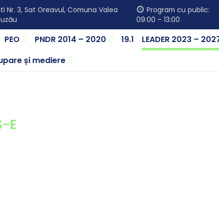
i Nr. 3, Sat Oreavul, Comuna Valea
Program cu public:
Buzău
09:00 – 13:00
PEO
PNDR 2014 – 2020
19.1
LEADER 2023 – 202
cupare și mediere
S-E